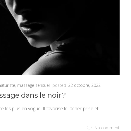
aturiste
,
massage sensuel
posted
22 octobre, 2022
ssage dans le noir ?
les plus en vogue. Il favorise le lâcher-prise et
No comment