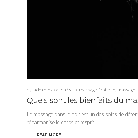
by
adminrelaxation75
in
massage érotique
,
massage n
Quels sont les bienfaits du ma
Le massage dans le noir est un des soins de détente 
réharmonise le corps et l’esprit
READ MORE