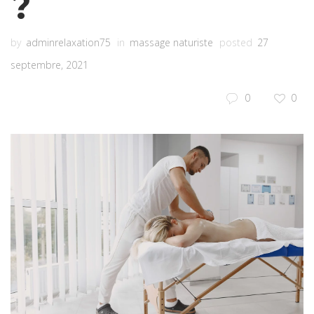
?
by
adminrelaxation75
in
massage naturiste
posted
27
septembre, 2021
0
0