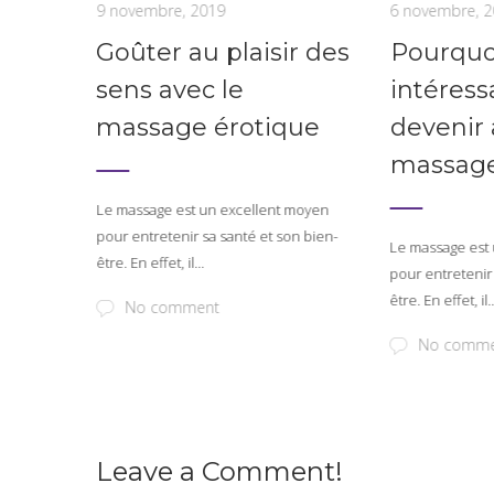
9 novembre, 2019
6 novembre, 
r
Goûter au plaisir des
Pourquoi
sens avec le
intéress
massage érotique
devenir
massage
moyen
Le massage est un excellent moyen
n bien-
pour entretenir sa santé et son bien-
Le massage est
être. En effet, il...
pour entretenir
être. En effet, il..
No comment
No comm
Leave a Comment!