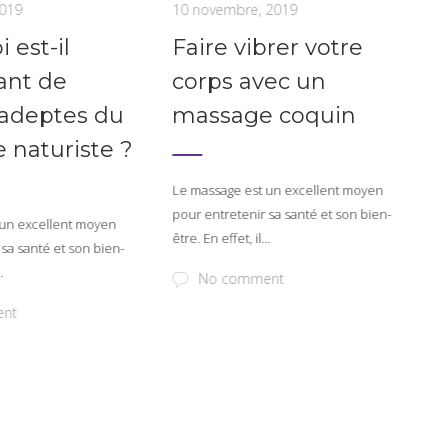
2019
10 novembre, 2019
2
 est-il
Faire vibrer votre
ant de
corps avec un
 adeptes du
massage coquin
 naturiste ?
Le massage est un excellent moyen
L
pour entretenir sa santé et son bien-
p
 un excellent moyen
être. En effet, il...
ê
 sa santé et son bien-
.
No comment
ent