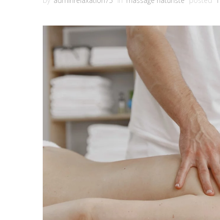
by
adminrelaxation75
in
massage naturiste
posted
1