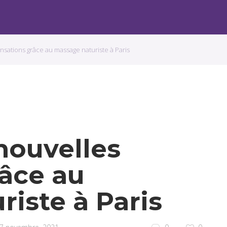
nsations grâce au massage naturiste à Paris
nouvelles
râce au
iste à Paris