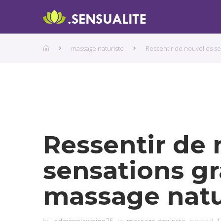
massage naturiste
Ressentir de nouvelles se
Ressentir de 
sensations g
massage natur